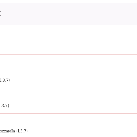
E
1,3,7)
1,3,7}
zzarella {1,3,7}