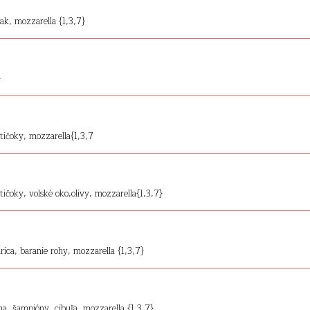
nak, mozzarella {1,3,7}
}
tičoky, mozzarella{1,3,7
ičoky, volské oko,olivy, mozzarella{1,3,7}
rica, baranie rohy, mozzarella {1,3,7}
ma, šampióny, cibuľa, mozzarella {1,3,7}