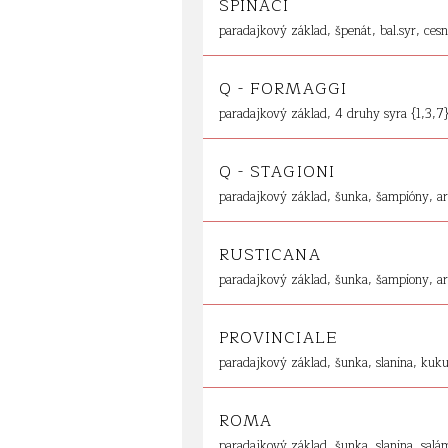
SPINACI
paradajkový základ, špenát, bal.syr, ces
Q - FORMAGGI
paradajkový základ, 4 druhy syra {1,3,7
Q - STAGIONI
paradajkový základ, šunka, šampióny, ar
RUSTICANA
paradajkový základ, šunka, šampiony, art
PROVINCIALE
paradajkový základ, šunka, slanina, kuku
ROMA
paradajkový základ, šunka, slanina, salá