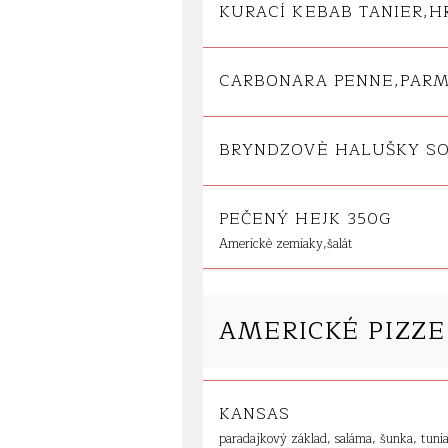
KURACÍ KEBAB TANIER,
CARBONARA PENNE,PAR
BRYNDZOVÈ HALUŠKY S
PEČENÝ HEJK 350G
Americkè zemiaky,šalát
AMERICKÉ PIZZE
KANSAS
paradajkový základ, saláma, šunka, tuni