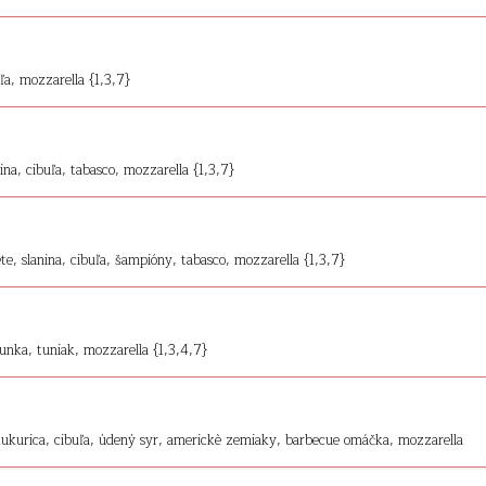
ľa, mozzarella {1,3,7}
na, cibuľa, tabasco, mozzarella {1,3,7}
e, slanina, cibuľa, šampióny, tabasco, mozzarella {1,3,7}
unka, tuniak, mozzarella {1,3,4,7}
kukurica, cibuľa, údený syr, americkè zemiaky, barbecue omáčka, mozzarella