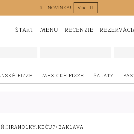
NOVINKA!
Viac
ŠTART
MENU
RECENZIE
REZERVÁCI
Ponuka
ANSKÉ PIZZE
MEXICKÉ PIZZE
ŠALÁTY
PAS
EŇ,HRANOLKY,KEČUP+BAKLAVA