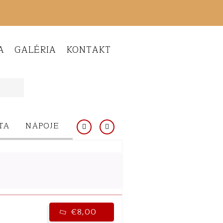
A
GALÉRIA
KONTAKT
TA
NÁPOJE
INÉ JEDLÁ
DEZERTY
PRÍLO
€8,00